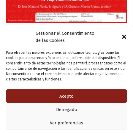
Gestionar el Consentimiento
Actualidad
de las Cookies
Gustavo Martín Garzo habla con José Manuel
Navia de ‘El Viaje como metáfora’
Para ofrecer las mejores experiencias, utilizamos tecnologías como las
cookies para almacenar y/o acceder a la información del dispositivo. El
ensutinta
/
16 junio, 2014
consentimiento de estas tecnologías nos permitirá procesar datos como el
comportamiento de navegación o las identificaciones únicas en este sitio.
El escritor Gustavo Martín Garzo y el fotógrafo José
No consentir o retirar el consentimiento, puede afectar negativamente a
Manuel Navia imparten un coloquio en el Museo Patio
ciertas características y funciones.
Herreriano bajo el título El viaje como metáfora, un
encuentro auspiciado por el Aula […]
Acepto
Denegado
Copyright © 2026 Valladolid en su titna
Ver preferencias