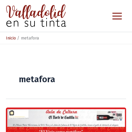
Ir
al
contenido
Inicio
metafora
metafora