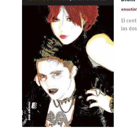
ensutin
El cent
las dos