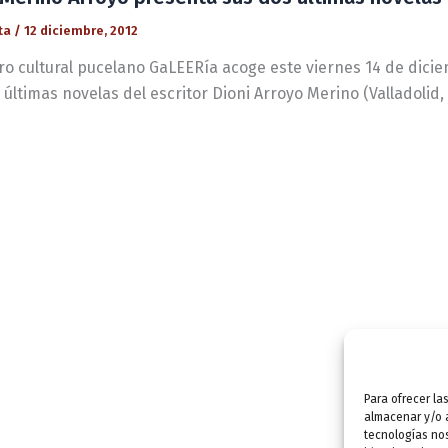
ta
/
12 diciembre, 2012
ro cultural pucelano GaLEERía acoge este viernes 14 de diciem
 últimas novelas del escritor Dioni Arroyo Merino (Valladolid, 
Para ofrecer la
almacenar y/o a
tecnologías no