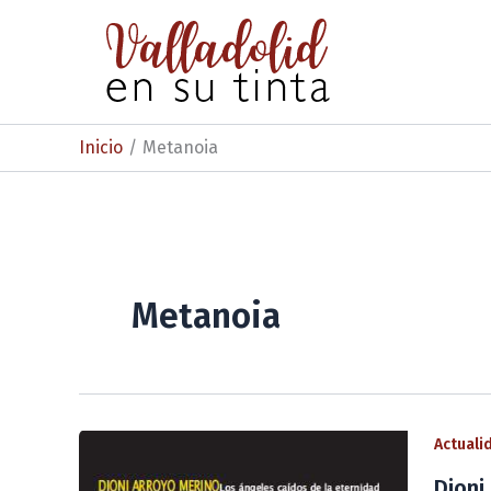
Ir
al
contenido
Inicio
Metanoia
Metanoia
Actuali
Dioni