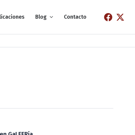
licaciones
Blog
Contacto
 en GaLEERía