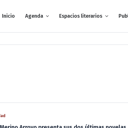
Inicio
Agenda
Espacios literarios
Pub
dad
 Merino Arroyo presenta sus dos últimas novelas