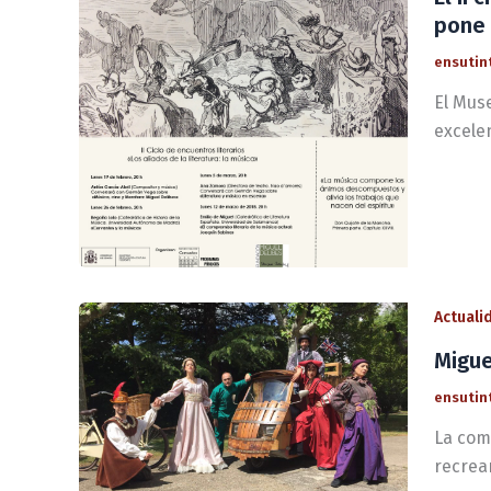
pone 
ensutin
El Muse
excelen
Actuali
Migue
ensutin
La com
recrea