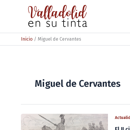
Ir
al
contenido
Inicio
Miguel de Cervantes
Miguel de Cervantes
Actuali
El II