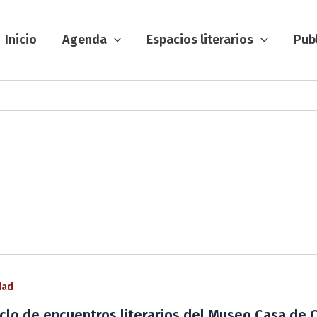
Inicio
Agenda
Espacios literarios
Pub
dad
 ciclo de encuentros literarios del Museo Casa de