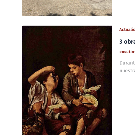
Actuali
3 obr
ensutin
Durante
nuestr