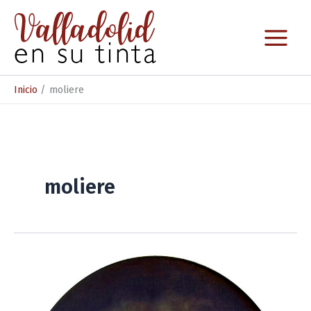
Ir
al
contenido
Inicio
moliere
moliere