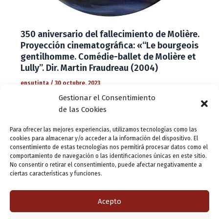
350 aniversario del fallecimiento de Molière.
Proyección cinematográfica: «“Le bourgeois
gentilhomme. Comédie-ballet de Molière et
Lully”. Dir. Martin Fraudreau (2004)
ensutinta
/
30 octubre, 2023
Gestionar el Consentimiento
Con motivo del 350 aniversario del fallecimiento del gran
de las Cookies
dramaturgo, actor y poeta francés Jean-Baptiste
Poquelin, Molière, 1622-1673, el programa literario
Para ofrecer las mejores experiencias, utilizamos tecnologías como las
Valladolid Letraherido de la Fundación Municipal de
cookies para almacenar y/o acceder a la información del dispositivo. El
Cultura, en
consentimiento de estas tecnologías nos permitirá procesar datos como el
comportamiento de navegación o las identificaciones únicas en este sitio.
No consentir o retirar el consentimiento, puede afectar negativamente a
ciertas características y funciones.
1
2
Siguiente
→
Acepto