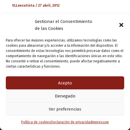
VLLensutinta
/
27 abril, 2012
Escrito por Nieves Sánchez. Universidad Europea “Miguel
Gestionar el Consentimiento
de Cervantes”. PVP 18 €. Una de las investigadoras de la
de las Cookies
Universidad Europea “Miguel de Cervantes”, Nieves
Sánchez , ha llevado a cabo un […]
Para ofrecer las mejores experiencias, utilizamos tecnologías como las
cookies para almacenar y/o acceder a la información del dispositivo. El
consentimiento de estas tecnologías nos permitirá procesar datos como el
comportamiento de navegación o las identificaciones únicas en este sitio.
No consentir o retirar el consentimiento, puede afectar negativamente a
ciertas características y funciones.
Acepto
Denegado
Copyright © 2026 Valladolid en su titna
Ver preferencias
Política de cookies
Declaración de privacidad
Impressum