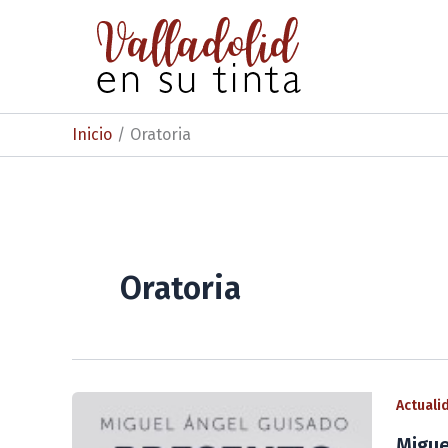
Ir
al
contenido
Inicio
Oratoria
Oratoria
Actuali
Migue