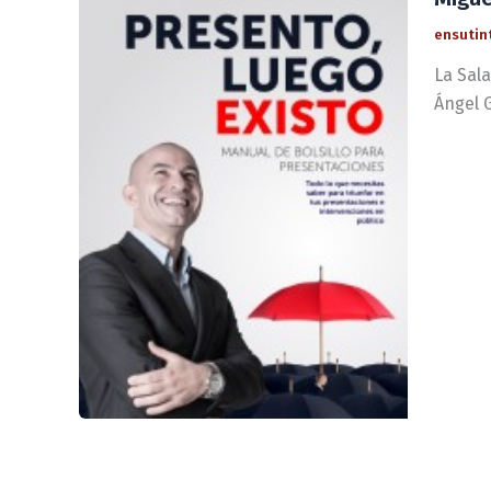
ensutin
La Sala
Ángel G