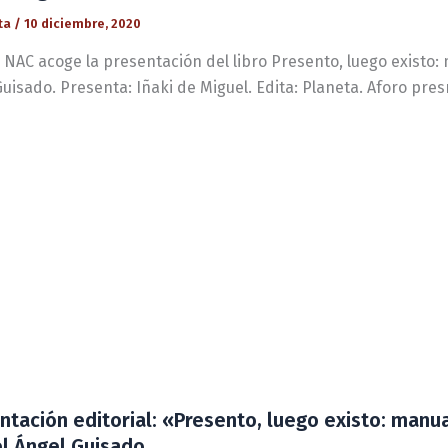
ta
/
10 diciembre, 2020
 NAC acoge la presentación del libro Presento, luego existo:
uisado. Presenta: Iñaki de Miguel. Edita: Planeta. Aforo pres
ntación editorial: «Presento, luego existo: manu
l Ángel Guisado