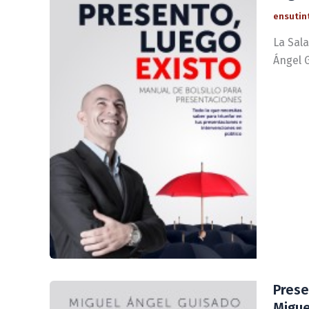
ensutin
La Sala
Ángel G
Prese
Migue