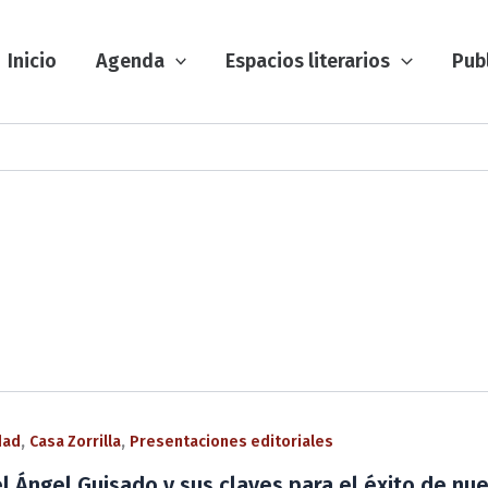
Inicio
Agenda
Espacios literarios
Pub
,
,
dad
Casa Zorrilla
Presentaciones editoriales
l Ángel Guisado y sus claves para el éxito de n