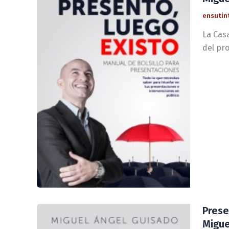
ensutin
La Casa
del pr
Prese
Migue