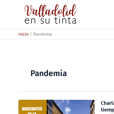
Ir
al
contenido
Inicio
Pandemia
Pandemia
Charl
tiemp