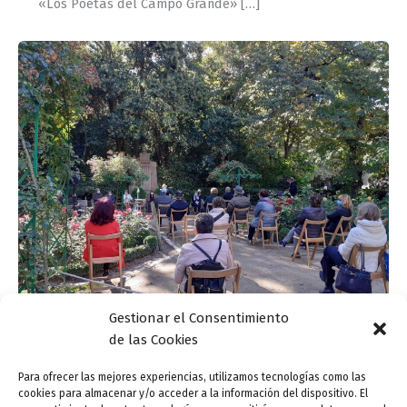
«Los Poetas del Campo Grande» […]
Gestionar el Consentimiento
de las Cookies
Recital de poesía: «Comuneros de Castilla», a
cargo de Los Poetas del Campo Grande
Para ofrecer las mejores experiencias, utilizamos tecnologías como las
cookies para almacenar y/o acceder a la información del dispositivo. El
ensutinta
/
2 mayo, 2021