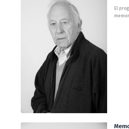
El prog
memori
Memor