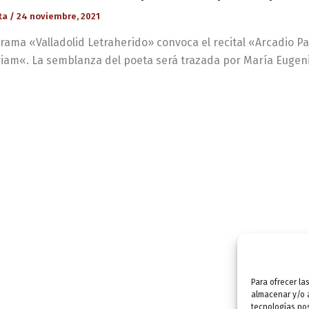
ta
/
24 noviembre, 2021
rama «Valladolid Letraherido» convoca el recital «Arcadio Par
am«. La semblanza del poeta será trazada por María Eugeni
Para ofrecer la
almacenar y/o a
tecnologías no