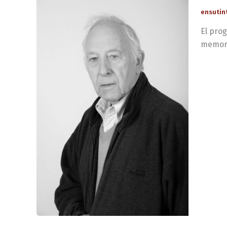
ensutin
El prog
memori