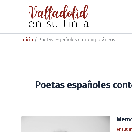
Ir
al
contenido
Inicio
Poetas españoles contemporáneos
Poetas españoles con
Memor
ensutin