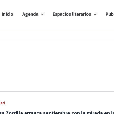
Inicio
Agenda
Espacios literarios
Pub
dad
sa Zorrilla arranca septiembre con la mirada en l