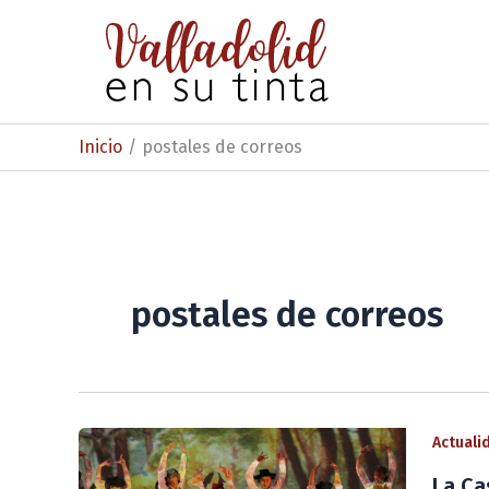
Ir
al
contenido
Inicio
postales de correos
postales de correos
Actuali
La Ca