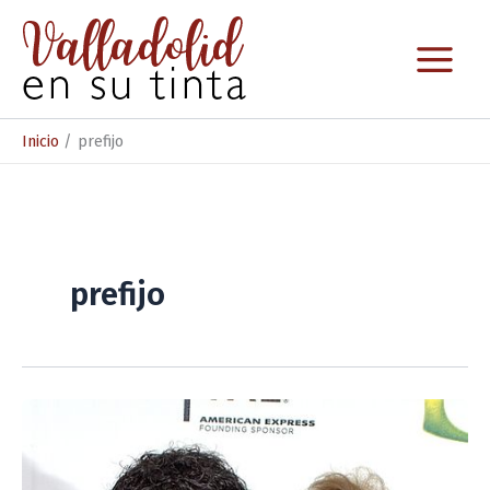
Ir
al
contenido
Inicio
prefijo
prefijo