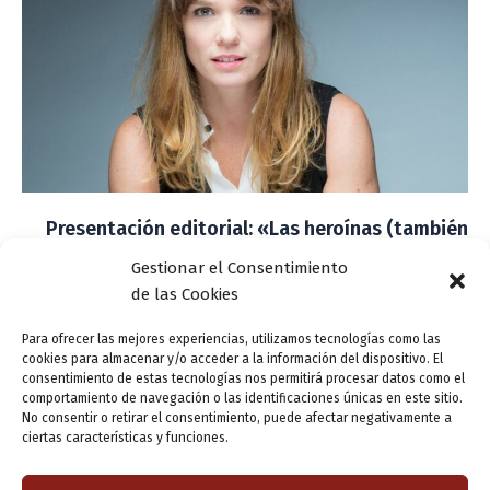
Presentación editorial: «Las heroínas (también
tienen miedo)», de Valeria Alonso
Gestionar el Consentimiento
ensutinta
/
24 mayo, 2022
de las Cookies
La actriz y directora de teatro Valeria Alonso presenta,
Para ofrecer las mejores experiencias, utilizamos tecnologías como las
en el marco de la 55 Feria del Libro de Valladolid, la
cookies para almacenar y/o acceder a la información del dispositivo. El
novela con la que ganó el 69 Premio de
consentimiento de estas tecnologías nos permitirá procesar datos como el
comportamiento de navegación o las identificaciones únicas en este sitio.
No consentir o retirar el consentimiento, puede afectar negativamente a
ciertas características y funciones.
1
2
Siguiente
→