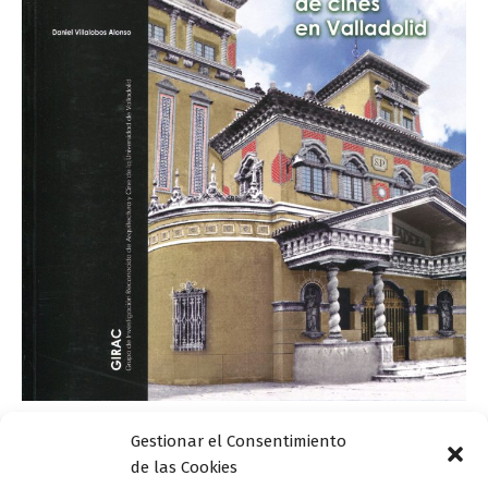
,
,
Actualidad
Centro de Publicaciones
Presentaciones
Gestionar el Consentimiento
,
editoriales
Territorio Literario
de las Cookies