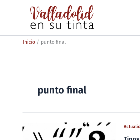
Ir
al
contenido
Inicio
punto final
punto final
Actuali
Tipos