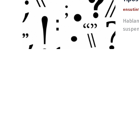
ensutin
Habland
suspens