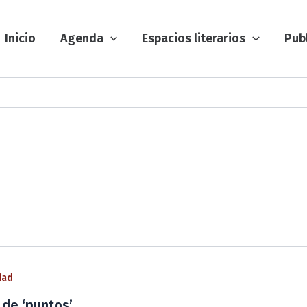
Inicio
Agenda
Espacios literarios
Pub
dad
 de ‘puntos’