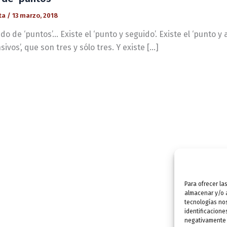
ta
/
13 marzo, 2018
o de ‘puntos’… Existe el ‘punto y seguido’. Existe el ‘punto y a
ivos’, que son tres y sólo tres. Y existe […]
Para ofrecer la
almacenar y/o a
tecnologías no
identificacione
negativamente a