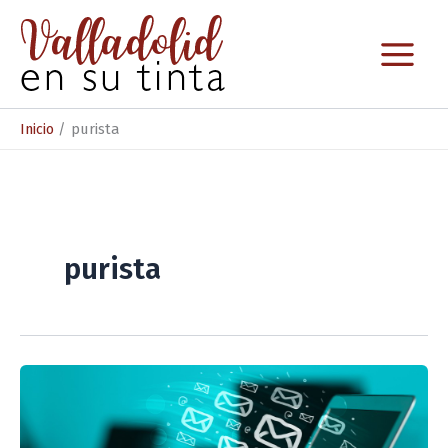
Ir
al
contenido
Inicio
purista
purista