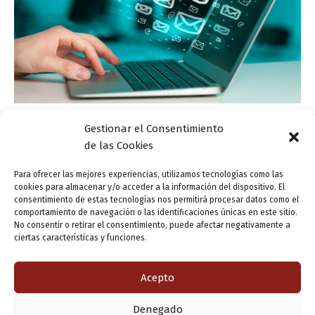
Actualidad
Gestionar el Consentimiento
de las Cookies
¿Eres un purista?
ensutinta
/
11 diciembre, 2017
Para ofrecer las mejores experiencias, utilizamos tecnologías como las
cookies para almacenar y/o acceder a la información del dispositivo. El
Purista: 2.ª- Que, al hablar o escribir, evita
consentimiento de estas tecnologías nos permitirá procesar datos como el
comportamiento de navegación o las identificaciones únicas en este sitio.
conscientemente los extranjerismos y neologismos que
No consentir o retirar el consentimiento, puede afectar negativamente a
juzga innecesarios, o defiende esta actitud. Y haberlos
ciertas características y funciones.
haylos; es decir, ‘puristas’… Estos procuran no utilizar,
[…]
Acepto
Denegado