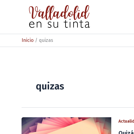
Ir
al
contenido
Inicio
quizas
quizas
Actuali
Quizá