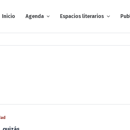
Inicio
Agenda
Espacios literarios
Pub
dad
, quizás…