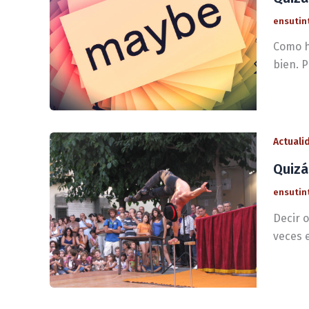
ensutin
Como h
bien. 
Actuali
Quizá
ensutin
Decir 
veces 