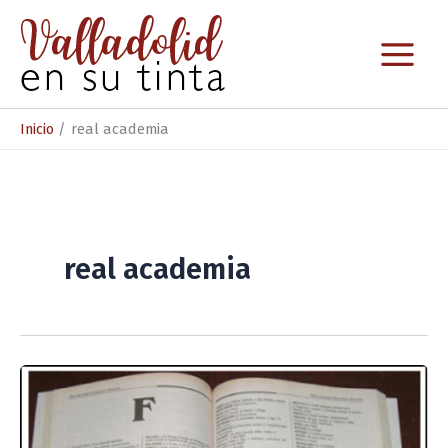
Ir
al
contenido
Inicio
real academia
real academia