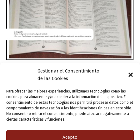
Gestionar el Consentimiento
Actualidad
de las Cookies
La fragancia flagrante de los refrescos
lingüísticos
Para ofrecer las mejores experiencias, utilizamos tecnologías como las
cookies para almacenar y/o acceder a la información del dispositivo. El
ensutinta
/
21 marzo, 2016
consentimiento de estas tecnologías nos permitirá procesar datos como el
comportamiento de navegación o las identificaciones únicas en este sitio.
Aunque fragante es un adjetivo que se atribuye a
No consentir o retirar el consentimiento, puede afectar negativamente a
aquello “que tiene o despide fragancia” y flagrante un
ciertas características y funciones.
adjetivo con el que se califica lo que es “de tal evidencia,
[…]
Acepto