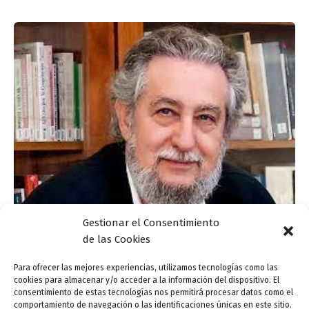
Gestionar el Consentimiento
de las Cookies
Presentación editorial y recital: «Poesía para
Ver», a cargo de Gustavo Vega Mansilla
Para ofrecer las mejores experiencias, utilizamos tecnologías como las
cookies para almacenar y/o acceder a la información del dispositivo. El
ensutinta
/
29 mayo, 2023
consentimiento de estas tecnologías nos permitirá procesar datos como el
comportamiento de navegación o las identificaciones únicas en este sitio.
Actividad complementaria a la exposición «Cinco poetas