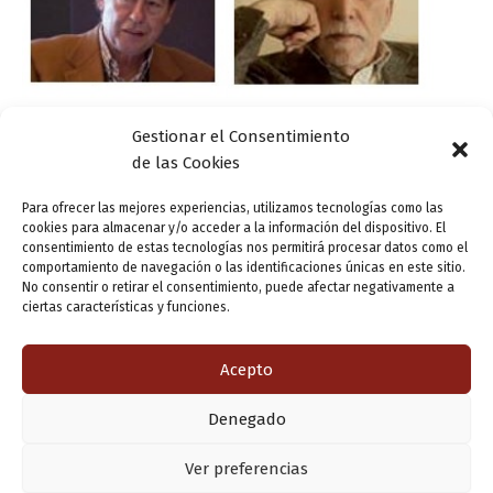
Gestionar el Consentimiento
de las Cookies
Actualidad
Para ofrecer las mejores experiencias, utilizamos tecnologías como las
Feria del Libro de Valladolid – 3 de mayo
cookies para almacenar y/o acceder a la información del dispositivo. El
consentimiento de estas tecnologías nos permitirá procesar datos como el
ensutinta
/
3 mayo, 2015
comportamiento de navegación o las identificaciones únicas en este sitio.
No consentir o retirar el consentimiento, puede afectar negativamente a
Hasta el mejor de los libros tiene su final. Y esta ha sido,
ciertas características y funciones.
para bien o para mal, la 48ª edición de la Feria del Libro
de Valladolid. Nos queremos […]
Acepto
Denegado
Copyright © 2026 Valladolid en su titna
Ver preferencias