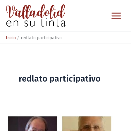
Ir
al
contenido
Inicio
redlato participativo
redlato participativo