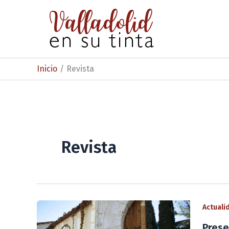
Ir
al
contenido
Inicio
Revista
Revista
Actuali
Prese