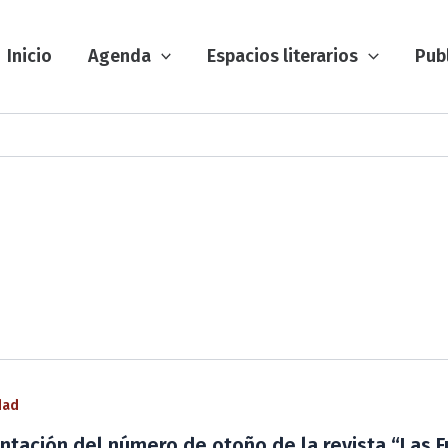
Inicio
Agenda
Espacios literarios
Pub
dad
ntación del número de otoño de la revista “Las 