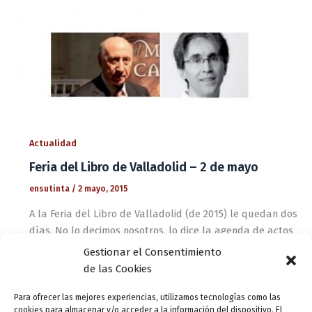
Actualidad
Feria del Libro de Valladolid – 2 de mayo
ensutinta
/
2 mayo, 2015
A la Feria del Libro de Valladolid (de 2015) le quedan dos
días. No lo decimos nosotros, lo dice la agenda de actos
que venimos preparando día a dia desde
Gestionar el Consentimiento
de las Cookies
Actualidad
Para ofrecer las mejores experiencias, utilizamos tecnologías como las
‘Baruc en el río’
cookies para almacenar y/o acceder a la información del dispositivo. El