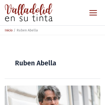
Ir
al
contenido
Inicio
Ruben Abella
Ruben Abella