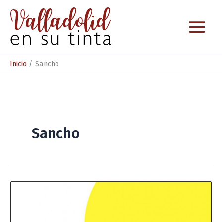
Ir
al
contenido
Inicio
Sancho
Sancho