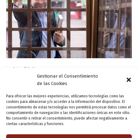
Actualidad
Gestionar el Consentimiento
Javier Sierra: «El lector valora la literatura que
de las Cookies
le forma y le informa, no sólo se deja
embelesar por las palabras»
Para ofrecer las mejores experiencias, utilizamos tecnologías como las
cookies para almacenar y/o acceder a la información del dispositivo. El
ensutinta
/
7 junio, 2018
consentimiento de estas tecnologías nos permitirá procesar datos como el
comportamiento de navegación o las identificaciones únicas en este sitio.
Valladolid ha sido la cuadragésima ciudad que Javier
No consentir o retirar el consentimiento, puede afectar negativamente a
Sierra visita dentro de su gira de promoción de la novela
ciertas características y funciones.
El fuego invisible. Desde noviembre ha recorrido 65.522
kilómetros que le […]