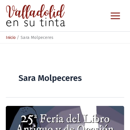
Ir
al
contenido
Inicio
Sara Molpeceres
Sara Molpeceres