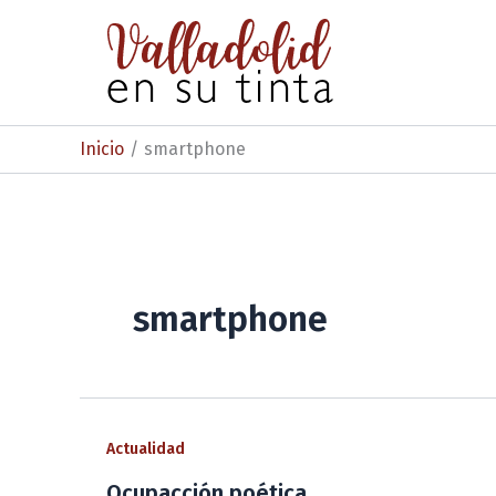
Ir
al
contenido
Inicio
smartphone
smartphone
Actualidad
Ocupacción poética