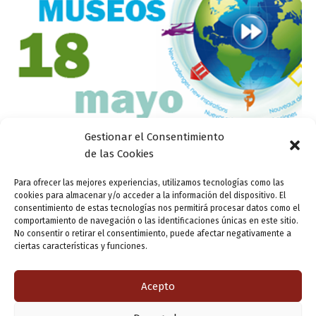
Gestionar el Consentimiento
de las Cookies
Actualidad
Agenda Casa Zorrilla (Especial Día de los
Para ofrecer las mejores experiencias, utilizamos tecnologías como las
Museos)
cookies para almacenar y/o acceder a la información del dispositivo. El
consentimiento de estas tecnologías nos permitirá procesar datos como el
ensutinta
/
12 mayo, 2015
comportamiento de navegación o las identificaciones únicas en este sitio.
No consentir o retirar el consentimiento, puede afectar negativamente a
¡Este fin de semana se celebra el Día de los Museos, y la
ciertas características y funciones.
Casa Zorrilla no podía permanecer ajena a un fenómeno
de estas características! Por ello, pese a su […]
Acepto