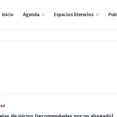
Inicio
Agenda
Espacios literarios
Pub
dad
elas de juicios (recomendadas por un abogado)