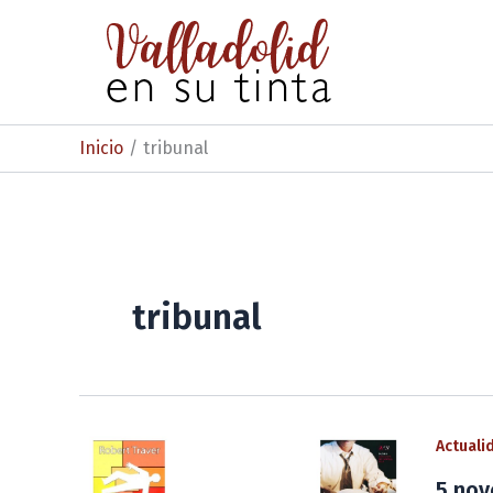
Ir
al
contenido
Inicio
tribunal
tribunal
Actuali
5 nov