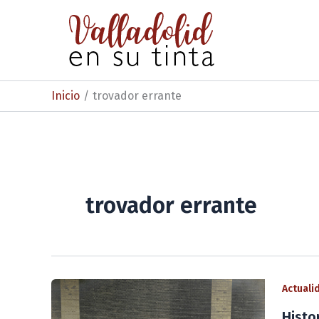
Ir
al
contenido
Inicio
trovador errante
trovador errante
Actuali
Histo