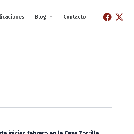
licaciones
Blog
Contacto
ta inician febrero en la Casa Zorrilla