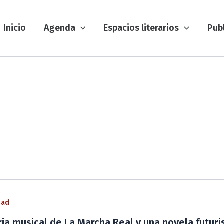
Inicio
Agenda
Espacios literarios
Pub
dad
ria musical de La Marcha Real y una novela futuris