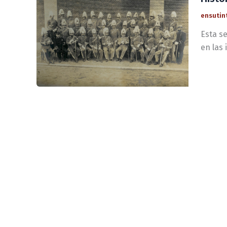
ensutin
Esta s
en las