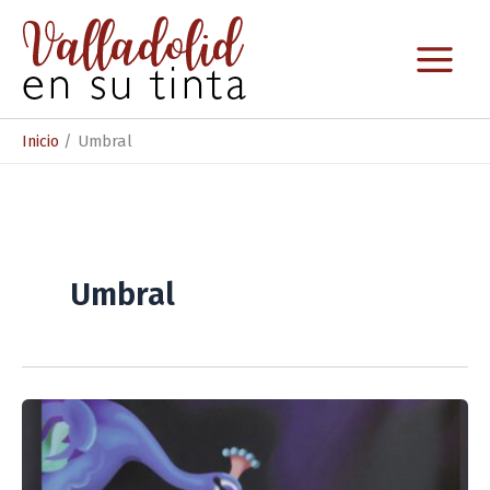
Ir
al
contenido
Inicio
Umbral
Umbral