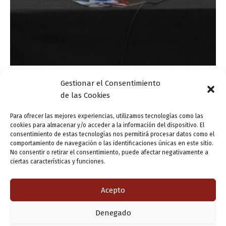
Gestionar el Consentimiento
Actualidad
de las Cookies
La reedición de la obra de Umbral se presenta
en el LAVA
Para ofrecer las mejores experiencias, utilizamos tecnologías como las
cookies para almacenar y/o acceder a la información del dispositivo. El
ensutinta
/
12 diciembre, 2013
consentimiento de estas tecnologías nos permitirá procesar datos como el
comportamiento de navegación o las identificaciones únicas en este sitio.
La Sala Concha Velasco del LAVA acogerá durante la
No consentir o retirar el consentimiento, puede afectar negativamente a
tarde de hoy, doce de diciembre (2013) la presentación
ciertas características y funciones.
de la reedición de la obra de Francisco Umbral, que ha
sido […]
Acepto
Denegado