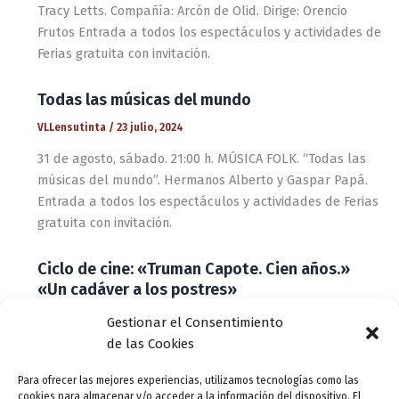
Tracy Letts. Compañía: Arcón de Olid. Dirige: Orencio
Frutos Entrada a todos los espectáculos y actividades de
Ferias gratuita con invitación.
Todas las músicas del mundo
VLLensutinta
/
23 julio, 2024
31 de agosto, sábado. 21:00 h. MÚSICA FOLK. “Todas las
músicas del mundo”. Hermanos Alberto y Gaspar Papá.
Entrada a todos los espectáculos y actividades de Ferias
gratuita con invitación.
Ciclo de cine: «Truman Capote. Cien años.»
«Un cadáver a los postres»
VLLensutinta
/
23 julio, 2024
Gestionar el Consentimiento
de las Cookies
Ciclo de cine: «Truman Capote. Cien años.» Presentación:
21:30 h. Inicio proyección: 22:00 h. Entrada gratuita con
Para ofrecer las mejores experiencias, utilizamos tecnologías como las
invitación. Las invitaciones podrán recogerse desde el
cookies para almacenar y/o acceder a la información del dispositivo. El