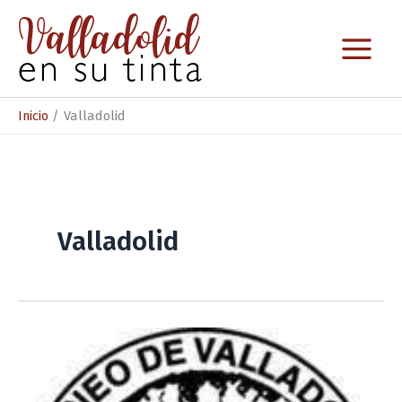
Ir
al
contenido
Inicio
Valladolid
Valladolid