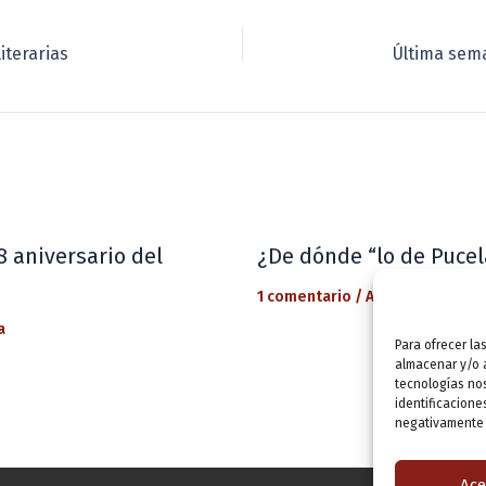
iterarias
8 aniversario del
¿De dónde “lo de Pucel
1 comentario
/
Actualidad
/ Por
a
Para ofrecer la
almacenar y/o a
tecnologías no
identificacione
negativamente a
Ace