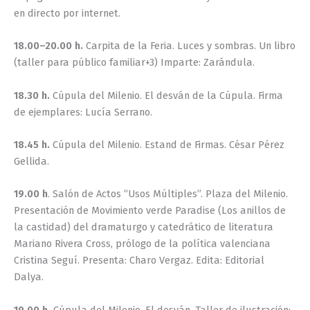
en directo por internet.
18.00–20.00 h.
Carpita de la Feria. Luces y sombras. Un libro
(taller para público familiar+3) Imparte: Zarándula.
18.30 h.
Cúpula del Milenio. El desván de la Cúpula. Firma
de ejemplares: Lucía Serrano.
18.45 h.
Cúpula del Milenio. Estand de Firmas. César Pérez
Gellida.
19.00 h
. Salón de Actos “Usos Múltiples”. Plaza del Milenio.
Presentación de Movimiento verde Paradise (Los anillos de
la castidad) del dramaturgo y catedrático de literatura
Mariano Rivera Cross, prólogo de la política valenciana
Cristina Seguí. Presenta: Charo Vergaz. Edita: Editorial
Dalya.
19.00 h.
Cúpula del Milenio. El desván. Taller de ilustración: