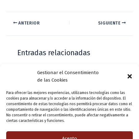
ANTERIOR
SIGUIENTE
Entradas relacionadas
Gestionar el Consentimiento
Casa de Zorrilla conmemorarán el 168
de las Cookies
aniversario del estreno de Don Juan
Tenorio
Para ofrecer las mejores experiencias, utilizamos tecnologías como las
cookies para almacenar y/o acceder a la información del dispositivo. El
Deja un comentario
/
Actualidad
/ Por
VLLensutinta
consentimiento de estas tecnologías nos permitirá procesar datos como el
comportamiento de navegación o las identificaciones únicas en este sitio.
No consentir o retirar el consentimiento, puede afectar negativamente a
ciertas características y funciones.
¿De dónde “lo de Pucela”?
1 comentario
/
Actualidad
/ Por
VLLensutinta
Acepto