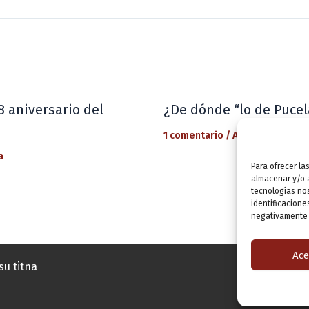
8 aniversario del
¿De dónde “lo de Pucel
1 comentario
/
Actualidad
/ Por
a
Para ofrecer la
almacenar y/o a
tecnologías no
identificacione
negativamente a
Ace
su titna