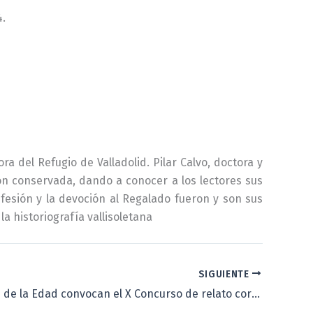
4.
a del Refugio de Valladolid. Pilar Calvo, doctora y
n conservada, dando a conocer a los lectores sus
nfesión y la devoción al Regalado fueron y son sus
la historiografía vallisoletana
SIGUIENTE
Las Fuentes de la Edad convocan el X Concurso de relato corto y el VI Certamen de poesía