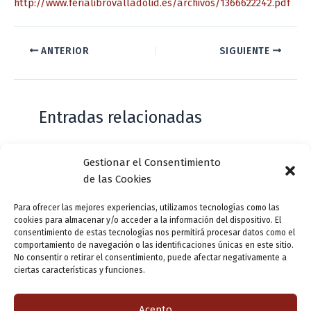
http://www.ferialibrovalladolid.es/archivos/1366622242.pdf
ANTERIOR
SIGUIENTE
Entradas relacionadas
Gestionar el Consentimiento
Casa de Zorrilla conmemorarán el 168
de las Cookies
aniversario del estreno de Don Juan
Tenorio
Para ofrecer las mejores experiencias, utilizamos tecnologías como las
cookies para almacenar y/o acceder a la información del dispositivo. El
Deja un comentario
/
Actualidad
/ Por
VLLensutinta
consentimiento de estas tecnologías nos permitirá procesar datos como el
comportamiento de navegación o las identificaciones únicas en este sitio.
No consentir o retirar el consentimiento, puede afectar negativamente a
ciertas características y funciones.
¿De dónde “lo de Pucela”?
1 comentario
/
Actualidad
/ Por
VLLensutinta
Acepto