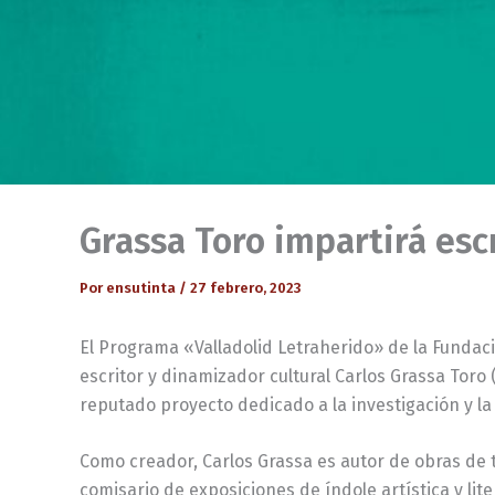
Grassa Toro impartirá escr
Por
ensutinta
/
27 febrero, 2023
El Programa «Valladolid Letraherido» de la Fundaci
escritor y dinamizador cultural Carlos Grassa Toro 
reputado proyecto dedicado a la investigación y la 
Como creador, Carlos Grassa es autor de obras de 
comisario de exposiciones de índole artística y lit