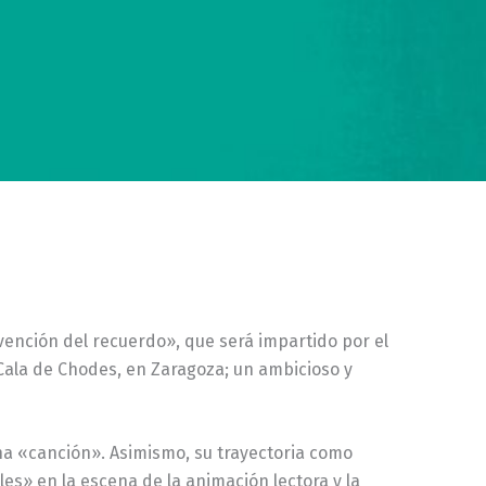
nvención del recuerdo», que será impartido por el
a Cala de Chodes, en Zaragoza; un ambicioso y
na «canción». Asimismo, su trayectoria como
les» en la escena de la animación lectora y la