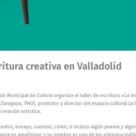
itura creativa en Valladolid
ón Municipal de Cultura organiza el taller de escritura «La i
(Zaragoza, 1963), promotor y director del espacio cultural L
creación artística.
teatro, ensayo, cuentos, cómic; e incluso algún poema y algu
eraria es amplísima; y su nombre es uno de los «imprescindib