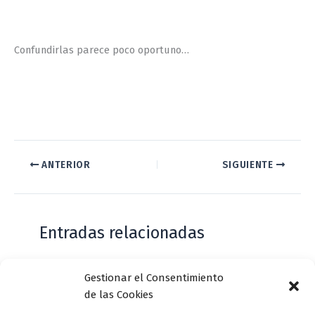
Confundirlas parece poco oportuno…
ANTERIOR
SIGUIENTE
Entradas relacionadas
Gestionar el Consentimiento
Casa de Zorrilla conmemorarán el 168
de las Cookies
aniversario del estreno de Don Juan