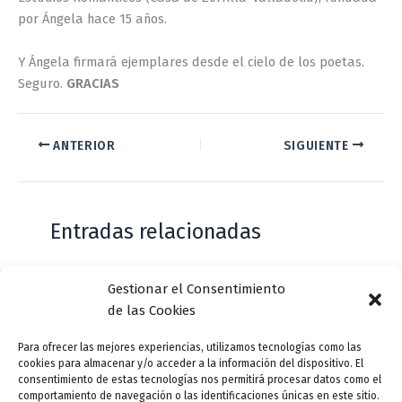
por Ángela hace 15 años.
Y Ángela firmará ejemplares desde el cielo de los poetas.
Seguro.
GRACIAS
ANTERIOR
SIGUIENTE
Entradas relacionadas
Gestionar el Consentimiento
Casa de Zorrilla conmemorarán el 168
de las Cookies
aniversario del estreno de Don Juan
Tenorio
Para ofrecer las mejores experiencias, utilizamos tecnologías como las
cookies para almacenar y/o acceder a la información del dispositivo. El
Deja un comentario
/
Actualidad
/ Por
VLLensutinta
consentimiento de estas tecnologías nos permitirá procesar datos como el
comportamiento de navegación o las identificaciones únicas en este sitio.