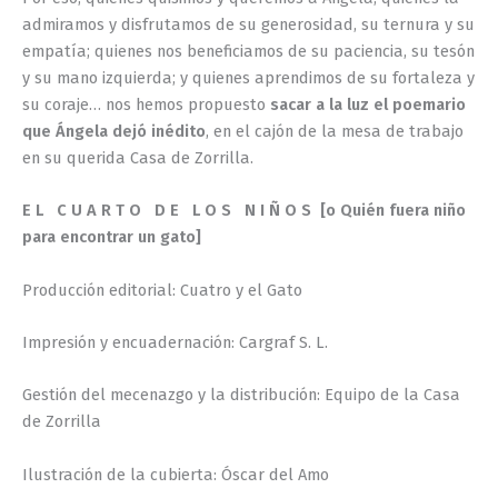
admiramos y disfrutamos de su generosidad, su ternura y su
empatía; quienes nos beneficiamos de su paciencia, su tesón
y su mano izquierda; y quienes aprendimos de su fortaleza y
su coraje… nos hemos propuesto
sacar a la luz el poemario
que Ángela dejó inédito
, en el cajón de la mesa de trabajo
en su querida Casa de Zorrilla.
E L C U A R T O D E L O S N I Ñ O S
[o Quién fuera niño
para encontrar un gato]
Producción editorial: Cuatro y el Gato
Impresión y encuadernación: Cargraf S. L.
Gestión del mecenazgo y la distribución: Equipo de la Casa
de Zorrilla
Ilustración de la cubierta: Óscar del Amo