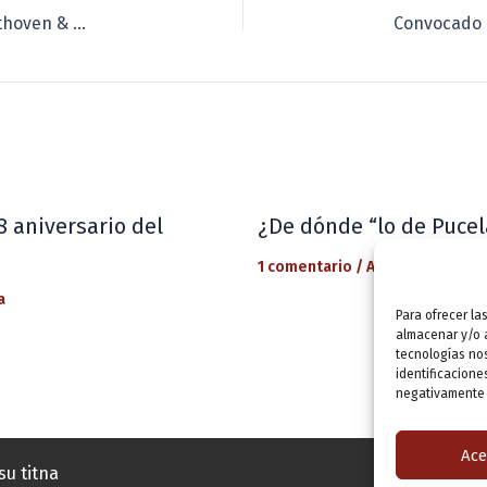
Antonio Baciero se «cuela» en la intimidad de Beethoven & el archiduque Rodolfo
8 aniversario del
¿De dónde “lo de Pucel
1 comentario
/
Actualidad
/ Por
a
Para ofrecer la
almacenar y/o a
tecnologías no
identificacione
negativamente a
Ace
su titna