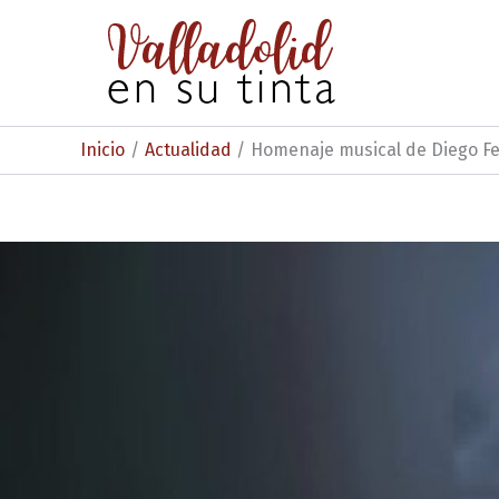
Ir
al
contenido
Inicio
Actualidad
Homenaje musical de Diego F