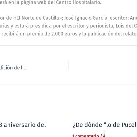
erá en la página web del Centro Hospitalario.
 de «El Norte de Castilla»; José Ignacio García, escritor; And
s y estará presidida por el escritor y periodista, Luis del O
recibirá un premio de 2.000 euros y la publicación del relato 
Los jóvenes y niños serán protagonistas en la 50 edición de la Feria del Libro
8 aniversario del
¿De dónde “lo de Pucel
1 comentario
/
Actualidad
/ Por