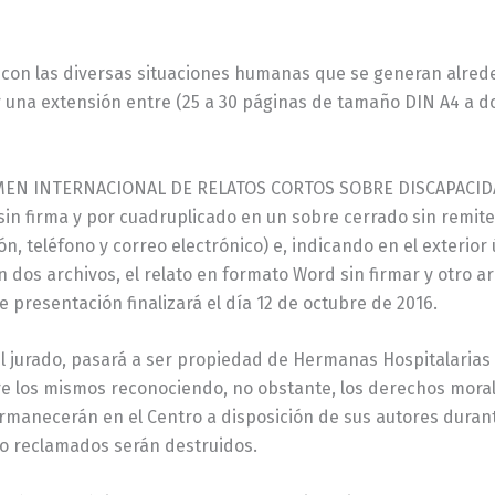
o con las diversas situaciones humanas que se generan alrede
ner una extensión entre (25 a 30 páginas de tamaño DIN A4 a 
RTAMEN INTERNACIONAL DE RELATOS CORTOS SOBRE DISCAPACIDA
 sin firma y por cuadruplicado en un sobre cerrado sin remit
, teléfono y correo electrónico) e, indicando en el exterior ú
os archivos, el relato en formato Word sin firmar y otro ar
de presentación finalizará el día 12 de octubre de 2016.
 del jurado, pasará a ser propiedad de Hermanas Hospitalaria
re los mismos reconociendo, no obstante, los derechos moral
manecerán en el Centro a disposición de sus autores durante
do reclamados serán destruidos.