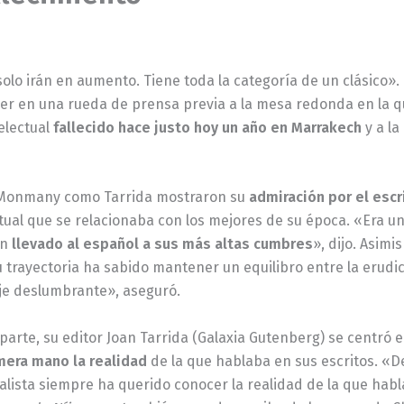
solo irán en aumento. Tiene toda la categoría de un clásico».
er en una rueda de prensa previa a la mesa redonda en la q
electual
fallecido hace justo hoy un año en Marrakech
y a l
Monmany como Tarrida mostraron su
admiración por el escr
tual que se relacionaba con los mejores de su época. «Era un 
an
llevado al español a sus más altas cumbres
», dijo. Asim
 trayectoria ha sabido mantener un equilibro entre la erudici
je deslumbrante», aseguró.
parte, su editor Joan Tarrida (Galaxia Gutenberg) se centró 
mera mano la realidad
de la que hablaba en sus escritos. «D
lista siempre ha querido conocer la realidad de la que habla