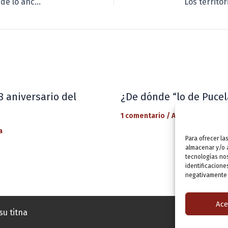
Andrés Neuman: «La ficción nos hace conscientes de lo ancha que es la realidad»
8 aniversario del
¿De dónde “lo de Pucel
1 comentario
/
Actualidad
/ Por
a
Para ofrecer la
almacenar y/o a
tecnologías no
identificacione
negativamente a
Ace
su titna