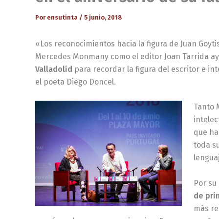
Por
ensutinta
/
5 junio, 2018
«Los reconocimientos hacia la figura de Juan Goyti
Mercedes Monmany como el editor Joan Tarrida ay
Valladolid
para recordar la figura del escritor e int
el poeta Diego Doncel.
Tanto 
intelec
que h
toda su
lengua
Por su 
de pri
más rea