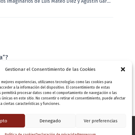
Los territorios imaginarios de Luis Mateo Díez y Agustín García Simón confluyen la Feria del Libro de Valladolid
a”?
VLLensutinta
Gestionar el Consentimiento de las Cookies
s mejores experiencias, utilizamos tecnologías como las cookies para
cceder a la información del dispositivo. El consentimiento de estas
s permitirá procesar datos como el comportamiento de navegación o las
s únicas en este sitio. No consentir o retirar el consentimiento, puede afectar
 ciertas características y funciones.
pto
Denegado
Ver preferencias
Política de cookies
Declaración de privacidad
Impressum