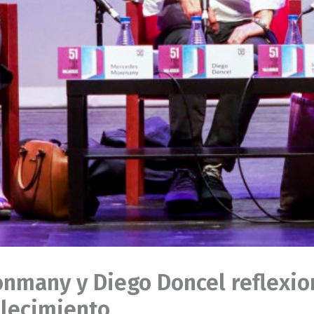
onmany y Diego Doncel reflexio
llecimiento