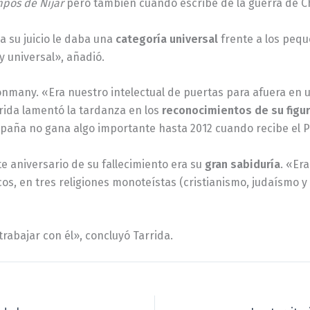
pos de Níjar
pero también cuando escribe de la guerra de C
a su juicio le daba una
categoría universal
frente a los peq
y universal», añadió.
onmany. «Era nuestro intelectual de puertas para afuera en 
arrida lamentó la tardanza en los
reconocimientos de su figu
paña no gana algo importante hasta 2012 cuando recibe el Pr
e aniversario de su fallecimiento era su
gran sabiduría
. «Er
icos, en tres religiones monoteístas (cristianismo, judaísmo 
rabajar con él», concluyó Tarrida.