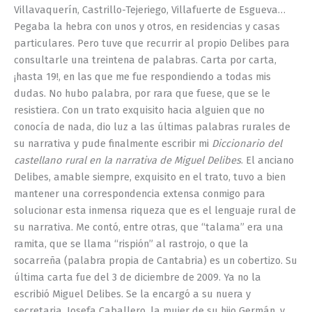
Villavaquerín, Castrillo-Tejeriego, Villafuerte de Esgueva…
Pegaba la hebra con unos y otros, en residencias y casas
particulares. Pero tuve que recurrir al propio Delibes para
consultarle una treintena de palabras. Carta por carta,
¡hasta 19!, en las que me fue respondiendo a todas mis
dudas. No hubo palabra, por rara que fuese, que se le
resistiera. Con un trato exquisito hacia alguien que no
conocía de nada, dio luz a las últimas palabras rurales de
su narrativa y pude finalmente escribir mi
Diccionario del
castellano rural en la narrativa de Miguel Delibes
. El anciano
Delibes, amable siempre, exquisito en el trato, tuvo a bien
mantener una correspondencia extensa conmigo para
solucionar esta inmensa riqueza que es el lenguaje rural de
su narrativa. Me contó, entre otras, que “talama” era una
ramita, que se llama “rispión” al rastrojo, o que la
socarreña (palabra propia de Cantabria) es un cobertizo. Su
última carta fue del 3 de diciembre de 2009. Ya no la
escribió Miguel Delibes. Se la encargó a su nuera y
secretaria, Josefa Caballero, la mujer de su hijo Germán, y