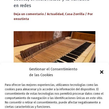
en redes
Deja un comentario
/
Actualidad
,
Casa Zorrilla
/ Por
ensutinta
Gestionar el Consentimiento
de las Cookies
Para ofrecer las mejores experiencias, utilizamos tecnologías como las
cookies para almacenar y/o acceder a la información del dispositivo. El
consentimiento de estas tecnologías nos permitirá procesar datos como el
El pianoforte de la Casa de Zorrilla
comportamiento de navegación o las identificaciones únicas en este sitio.
No consentir o retirar el consentimiento, puede afectar negativamente a
comienza a brillar de nuevo
ciertas características y funciones.