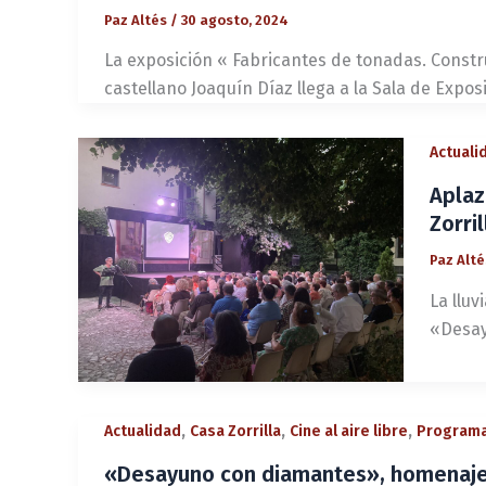
Paz Altés
/
30 agosto, 2024
La exposición « Fabricantes de tonadas. Constr
castellano Joaquín Díaz llega a la Sala de Expos
Actuali
Aplaz
Zorril
Paz Alt
La lluv
«Desay
,
,
,
Actualidad
Casa Zorrilla
Cine al aire libre
Programa
«Desayuno con diamantes», homenaje a