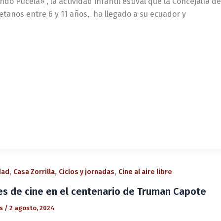
o Pucela» , la actividad infantil estival que la Concejalía de
letanos entre 6 y 11 años, ha llegado a su ecuador y
,
,
,
dad
Casa Zorrilla
Ciclos y jornadas
Cine al aire libre
s de cine en el centenario de Truman Capote
és
/
2 agosto, 2024