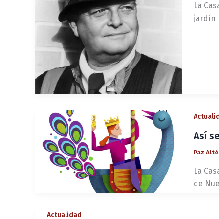
La Cas
jardín 
Actuali
Así s
Paz Alt
La Casa
de Nue
Actualidad