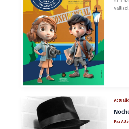
«Comand
valliso
Actuali
Noche
Paz Alt