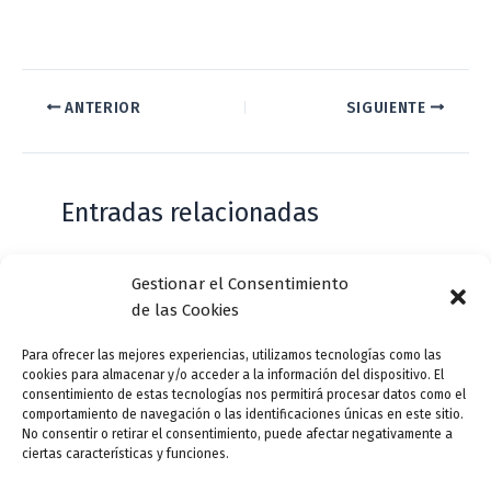
ANTERIOR
SIGUIENTE
Entradas relacionadas
Gestionar el Consentimiento
Casa de Zorrilla conmemorarán el 168
de las Cookies
aniversario del estreno de Don Juan
Tenorio
Para ofrecer las mejores experiencias, utilizamos tecnologías como las
cookies para almacenar y/o acceder a la información del dispositivo. El
Deja un comentario
/
Actualidad
/ Por
VLLensutinta
consentimiento de estas tecnologías nos permitirá procesar datos como el
comportamiento de navegación o las identificaciones únicas en este sitio.
No consentir o retirar el consentimiento, puede afectar negativamente a
ciertas características y funciones.
¿De dónde “lo de Pucela”?