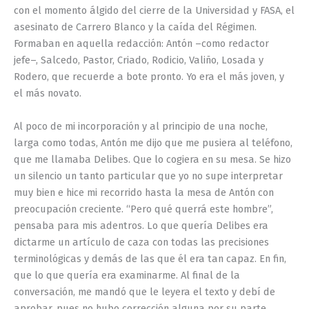
con el momento álgido del cierre de la Universidad y FASA, el
asesinato de Carrero Blanco y la caída del Régimen.
Formaban en aquella redacción: Antón –como redactor
jefe–, Salcedo, Pastor, Criado, Rodicio, Valiño, Losada y
Rodero, que recuerde a bote pronto. Yo era el más joven, y
el más novato.
Al poco de mi incorporación y al principio de una noche,
larga como todas, Antón me dijo que me pusiera al teléfono,
que me llamaba Delibes. Que lo cogiera en su mesa. Se hizo
un silencio un tanto particular que yo no supe interpretar
muy bien e hice mi recorrido hasta la mesa de Antón con
preocupación creciente. “Pero qué querrá este hombre”,
pensaba para mis adentros. Lo que quería Delibes era
dictarme un artículo de caza con todas las precisiones
terminológicas y demás de las que él era tan capaz. En fin,
que lo que quería era examinarme. Al final de la
conversación, me mandó que le leyera el texto y debí de
aprobar, pues no hubo corrección alguna por su parte.