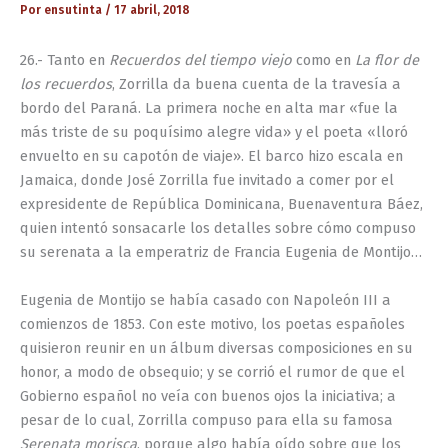
Por
ensutinta
/
17 abril, 2018
26.- Tanto en
Recuerdos del tiempo viejo
como en
La flor de
los recuerdos
, Zorrilla da buena cuenta de la travesía a
bordo del Paraná. La primera noche en alta mar «fue la
más triste de su poquísimo alegre vida» y el poeta «lloró
envuelto en su capotón de viaje». El barco hizo escala en
Jamaica, donde José Zorrilla fue invitado a comer por el
expresidente de República Dominicana, Buenaventura Báez,
quien intentó sonsacarle los detalles sobre cómo compuso
su serenata a la emperatriz de Francia Eugenia de Montijo…
Eugenia de Montijo se había casado con Napoleón III a
comienzos de 1853. Con este motivo, los poetas españoles
quisieron reunir en un álbum diversas composiciones en su
honor, a modo de obsequio; y se corrió el rumor de que el
Gobierno español no veía con buenos ojos la iniciativa; a
pesar de lo cual, Zorrilla compuso para ella su famosa
Serenata morisca
, porque algo había oído sobre que los