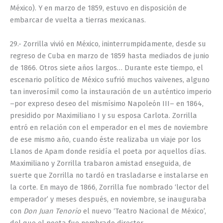
México). Y en marzo de 1859, estuvo en disposición de
embarcar de vuelta a tierras mexicanas.
29.- Zorrilla vivió en México, ininterrumpidamente, desde su
regreso de Cuba en marzo de 1859 hasta mediados de junio
de 1866. Otros siete años largos… Durante este tiempo, el
escenario político de México sufrió muchos vaivenes, alguno
tan inverosímil como la instauración de un auténtico imperio
–por expreso deseo del mismísimo Napoleón III– en 1864,
presidido por Maximiliano I y su esposa Carlota. Zorrilla
entró en relación con el emperador en el mes de noviembre
de ese mismo año, cuando éste realizaba un viaje por los
Llanos de Apam donde residía el poeta por aquellos días.
Maximiliano y Zorrilla trabaron amistad enseguida, de
suerte que Zorrilla no tardó en trasladarse e instalarse en
la corte. En mayo de 1866, Zorrilla fue nombrado ‘lector del
emperador’ y meses después, en noviembre, se inauguraba
con
Don Juan Tenorio
el nuevo ‘Teatro Nacional de México’,
del que el poeta fue nombrado director.