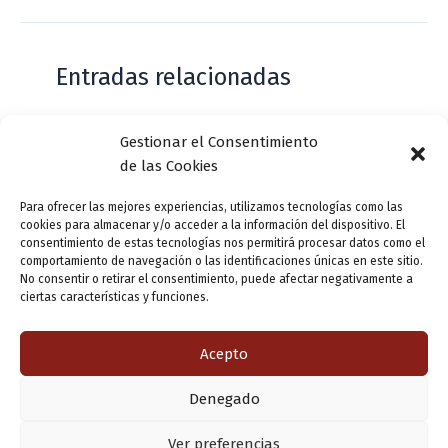
Entradas relacionadas
Gestionar el Consentimiento
Casa de Zorrilla conmemorarán el 168
de las Cookies
aniversario del estreno de Don Juan
Tenorio
Para ofrecer las mejores experiencias, utilizamos tecnologías como las
cookies para almacenar y/o acceder a la información del dispositivo. El
Deja un comentario
/
Actualidad
/ Por
VLLensutinta
consentimiento de estas tecnologías nos permitirá procesar datos como el
comportamiento de navegación o las identificaciones únicas en este sitio.
No consentir o retirar el consentimiento, puede afectar negativamente a
ciertas características y funciones.
¿De dónde “lo de Pucela”?
1 comentario
/
Actualidad
/ Por
VLLensutinta
Acepto
Denegado
Copyright © 2026 Valladolid en su titna
Ver preferencias