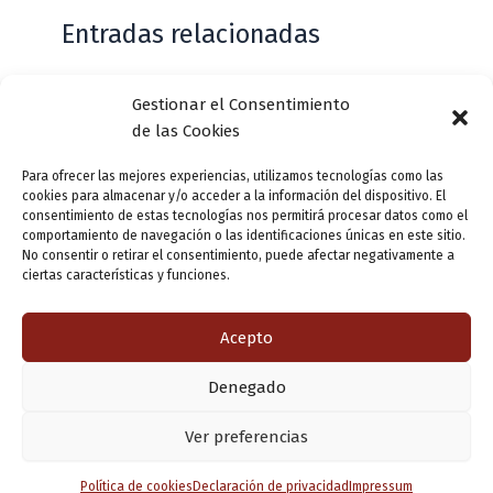
Entradas relacionadas
Gestionar el Consentimiento
Casa de Zorrilla conmemorarán el 168
de las Cookies
aniversario del estreno de Don Juan
Tenorio
Para ofrecer las mejores experiencias, utilizamos tecnologías como las
cookies para almacenar y/o acceder a la información del dispositivo. El
Deja un comentario
/
Actualidad
/ Por
VLLensutinta
consentimiento de estas tecnologías nos permitirá procesar datos como el
comportamiento de navegación o las identificaciones únicas en este sitio.
No consentir o retirar el consentimiento, puede afectar negativamente a
ciertas características y funciones.
¿De dónde “lo de Pucela”?
1 comentario
/
Actualidad
/ Por
VLLensutinta
Acepto
Denegado
Copyright © 2026 Valladolid en su titna
Ver preferencias
Política de cookies
Declaración de privacidad
Impressum