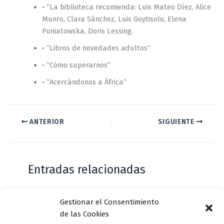
• “La biblioteca recomienda: Luis Mateo Díez, Alice
Munro, Clara Sánchez, Luis Goytisolo, Elena
Poniatowska, Doris Lessing.
• “Libros de novedades adultos”
• “Cómo superarnos”
• “Acercándonos a África”
ANTERIOR
SIGUIENTE
Entradas relacionadas
Gestionar el Consentimiento
Casa de Zorrilla conmemorarán el 168
de las Cookies
aniversario del estreno de Don Juan