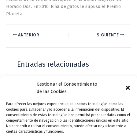
Horacio Dos’. En 2010, Riña de gatos le supuso el Premio
Planeta.
ANTERIOR
SIGUIENTE
Entradas relacionadas
Gestionar el Consentimiento
Casa de Zorrilla conmemorarán el 168
de las Cookies
aniversario del estreno de Don Juan
Tenorio
Para ofrecer las mejores experiencias, utilizamos tecnologías como las
cookies para almacenar y/o acceder a la información del dispositivo. El
Deja un comentario
/
Actualidad
/ Por
VLLensutinta
consentimiento de estas tecnologías nos permitirá procesar datos como el
comportamiento de navegación o las identificaciones únicas en este sitio.
No consentir o retirar el consentimiento, puede afectar negativamente a
ciertas características y funciones.
¿De dónde “lo de Pucela”?